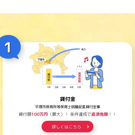
1
貸付金
平塚市保育所等保育士就職促進貸付金事
貸付額
100万円
（最大）！
条件達成で
返済免除
！！
詳しくはこちら