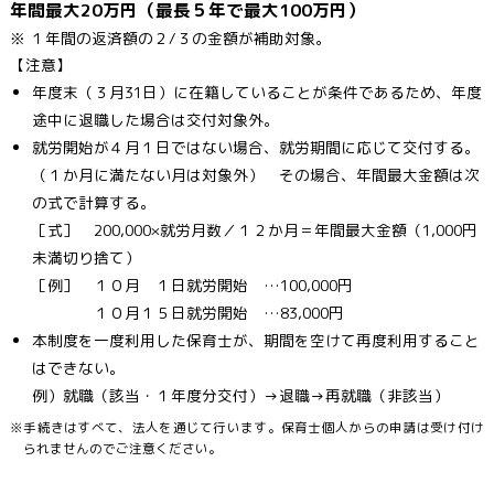
年間最大20万円（最長５年で最大100万円）
※ １年間の返済額の２/３の金額が補助対象。
【注意】
年度末（３月31日）に在籍していることが条件であるため、年度
途中に退職した場合は交付対象外。
就労開始が４月１日ではない場合、就労期間に応じて交付する。
（１か月に満たない月は対象外） その場合、年間最大金額は次
の式で計算する。
［式］ 200,000×就労月数／１２か月＝年間最大金額（1,000円
未満切り捨て）
［例］ １０月 １日就労開始 …100,000円
１０月１５日就労開始 …83,000円
本制度を一度利用した保育士が、期間を空けて再度利用すること
はできない。
例）就職（該当・１年度分交付）→退職→再就職（非該当）
※手続きはすべて、法人を通じて行います。保育士個人からの申請は受け付け
られませんのでご注意ください。