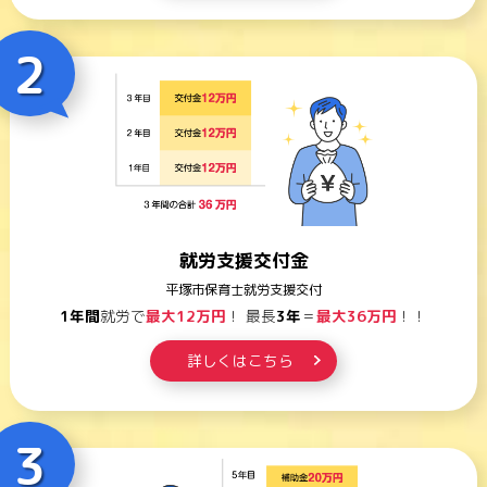
2
就労支援交付金
平塚市保育士就労支援交付
1年間
就労で
最大12万円
！
最長
3年
＝
最大36万円
！！
詳しくはこちら
3