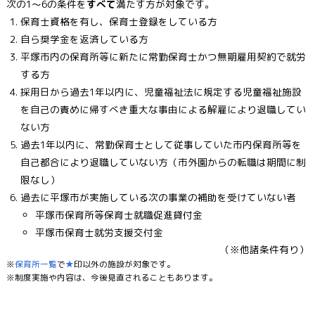
次の1～6の条件を
すべて
満たす方が対象です。
保育士資格を有し、保育士登録をしている方
自ら奨学金を返済している方
平塚市内の保育所等に新たに常勤保育士かつ無期雇用契約で就労
する方
採用日から過去1年以内に、児童福祉法に規定する児童福祉施設
を自己の責めに帰すべき重大な事由による解雇により退職してい
ない方
過去1年以内に、常勤保育士として従事していた市内保育所等を
自己都合により退職していない方（市外園からの転職は期間に制
限なし）
過去に平塚市が実施している次の事業の補助を受けていない者
平塚市保育所等保育士就職促進貸付金
平塚市保育士就労支援交付金
（※他諸条件有り）
※
保育所一覧
で
★
印以外の施設が対象です。
※制度実施や内容は、今後見直されることもあります。