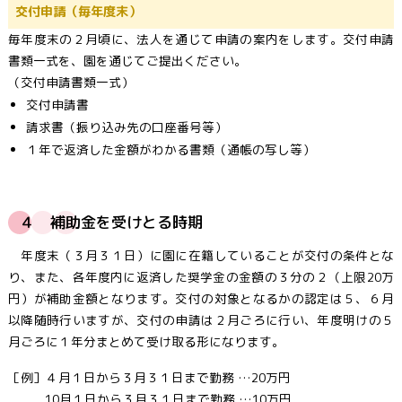
交付申請
（毎年度末）
毎年度末の２月頃に、法人を通じて申請の案内をします。交付申請
書類一式を、園を通じてご提出ください。
（交付申請書類一式）
交付申請書
請求書（振り込み先の口座番号等）
１年で返済した金額がわかる書類（通帳の写し等）
４ 補助金を受けとる時期
年度末（３月３１日）に園に在籍していることが交付の条件とな
り、また、各年度内に返済した奨学金の金額の３分の２（上限20万
円）が補助金額となります。交付の対象となるかの認定は５、６月
以降随時行いますが、交付の申請は２月ごろに行い、年度明けの５
月ごろに１年分まとめて受け取る形になります。
［例］４月１日から３月３１日まで勤務 …20万円
10月１日から３月３１日まで勤務 …10万円